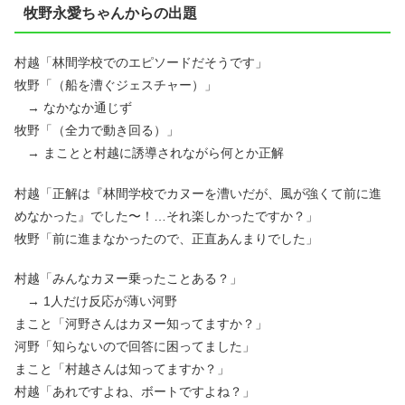
牧野永愛ちゃんからの出題
村越「林間学校でのエピソードだそうです」
牧野「（船を漕ぐジェスチャー）」
→ なかなか通じず
牧野「（全力で動き回る）」
→ まことと村越に誘導されながら何とか正解
村越「正解は『林間学校でカヌーを漕いだが、風が強くて前に進
めなかった』でした〜！…それ楽しかったですか？」
牧野「前に進まなかったので、正直あんまりでした」
村越「みんなカヌー乗ったことある？」
→ 1人だけ反応が薄い河野
まこと「河野さんはカヌー知ってますか？」
河野「知らないので回答に困ってました」
まこと「村越さんは知ってますか？」
村越「あれですよね、ボートですよね？」