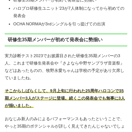
研修生35期メンバーが初めて発表会に勢揃い
ハロプロ研修生ユニット’23が7人体制になってから初めての
発表会
OCHA NORMAが3rdシングルを引っ提げての出演
研修生35期メンバーが初めて発表会に勢揃い
実力診断テスト2023でお披露目された研修生35期メンバーの3
人。これまで研修生発表会や『さよなら中野サンプラザ音楽祭』
などはあったものの、牧野永愛ちゃんは学校の予定があり欠席し
ていましたね。
そこからしばらくして、9月上旬に行われた25周年ハロコンで35
期メンバー3人がステージに登場。続くこの発表会でも無事に3人
が揃いました。
おなじみ新人のみによるパフォーマンスもあったということで、
やっと35期のポテンシャルが詳しく見えてきたんじゃないでしょ