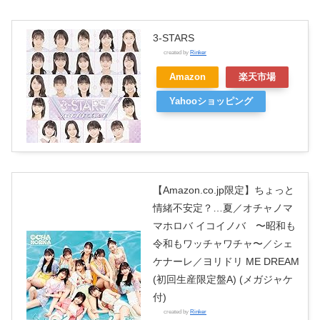
3-STARS
created by
Rinker
Amazon
楽天市場
Yahooショッピング
【Amazon.co.jp限定】ちょっと
情緒不安定？…夏／オチャノマ
マホロバ イコイノバ 〜昭和も
令和もワッチャワチャ〜／シェ
ケナーレ／ヨリドリ ME DREAM
(初回生産限定盤A) (メガジャケ
付)
created by
Rinker