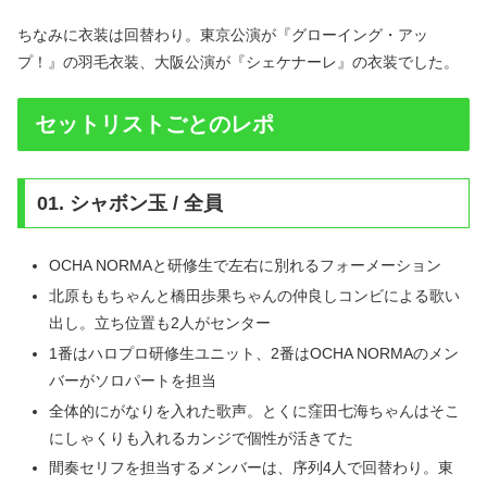
ちなみに衣装は回替わり。東京公演が『グローイング・アッ
プ！』の羽毛衣装、大阪公演が『シェケナーレ』の衣装でした。
セットリストごとのレポ
01. シャボン玉 / 全員
OCHA NORMAと研修生で左右に別れるフォーメーション
北原ももちゃんと橋田歩果ちゃんの仲良しコンビによる歌い
出し。立ち位置も2人がセンター
1番はハロプロ研修生ユニット、2番はOCHA NORMAのメン
バーがソロパートを担当
全体的にがなりを入れた歌声。とくに窪田七海ちゃんはそこ
にしゃくりも入れるカンジで個性が活きてた
間奏セリフを担当するメンバーは、序列4人で回替わり。東