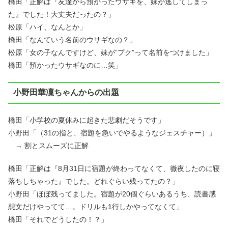
橋田「正解は『友達から預かったウサギを、妹が逃してしまっ
た』でした！大丈夫だったの？」
松原「ハイ、なんとか」
橋田「なんていう名前のウサギなの？」
松原「女の子なんですけど、妹が”プク”って名前をつけました」
橋田「預かったウサギなのに…笑」
小野田華凜ちゃんからの出題
橋田「小学校の夏休みに起きた悲劇だそうです」
小野田「（31の指と、宿題を急いでやるようなジェスチャー）」
→ 割とスムーズに正解
橋田「正解は『8月31日に宿題が終わってなくて、徹夜したのに寝
落ちしちゃった』でした。どれぐらい残ってたの？」
小野田「ほぼ残ってました。宿題が20個ぐらいあるうち、読書感
想文だけやってて…。ドリルも1行しかやってなくて」
橋田「それでどうしたの！？」