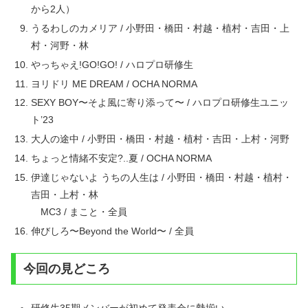
から2人）
うるわしのカメリア / 小野田・橋田・村越・植村・吉田・上
村・河野・林
やっちゃえ!GO!GO! / ハロプロ研修生
ヨリドリ ME DREAM / OCHA NORMA
SEXY BOY〜そよ風に寄り添って〜 / ハロプロ研修生ユニッ
ト’23
大人の途中 / 小野田・橋田・村越・植村・吉田・上村・河野
ちょっと情緒不安定?..夏 / OCHA NORMA
伊達じゃないよ うちの人生は / 小野田・橋田・村越・植村・
吉田・上村・林
MC3 / まこと・全員
伸びしろ〜Beyond the World〜 / 全員
今回の見どころ