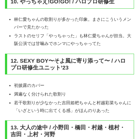
10. やっちゃえ!GO!GO! / ハロプロ研修生
林仁愛ちゃんの歌割りが多かった印象。まさにこういうメン
バーで見たかった
ラストのセリフ「やっちゃった」も林仁愛ちゃんが担当。大
阪公演では甘噛みでホンマにやっちゃってた
12. SEXY BOY〜そよ風に寄り添って〜 / ハロ
プロ研修生ユニット’23
初披露のカバー
満遍なく分けられた歌割り
若干歌割りが少なかった吉田姫杷ちゃんと村越彩菜ちゃんに
「いざという時に出てくる感」がほんのりあった
13. 大人の途中 / 小野田・橋田・村越・植村・
吉田・上村・河野