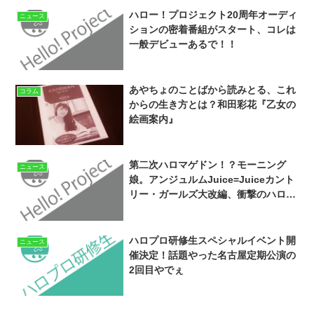
ハロー！プロジェクト20周年オーディ
ニュース
ションの密着番組がスタート、コレは
一般デビューあるで！！
あやちょのことばから読みとる、これ
コラム
からの生き方とは？和田彩花『乙女の
絵画案内』
第二次ハロマゲドン！？モーニング
ニュース
娘。アンジュルムJuice=Juiceカント
リー・ガールズ大改編、衝撃のハロプ
ロ新体制発表
ハロプロ研修生スペシャルイベント開
ニュース
催決定！話題やった名古屋定期公演の
2回目やでぇ