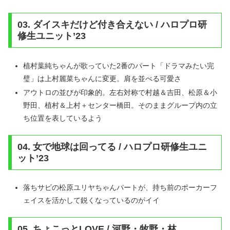
03. ダイスキだけど付き合えない / ハロプロ研
修生ユニット’23
植村葉純ちゃんが歌っていた2番のパート「ドラマみたい完
璧」は上村麗菜ちゃんに変更。肩を並べる可愛さ
アウトロの並びが印象的。左右対称で村越＆吉田、松原＆小
野田、植村＆上村＋センター橋田。そのままグループ内の立
ち位置を表しているよう
04. 女で地球は回ってる / ハロプロ研修生ユニ
ット’23
落ちサビの松原ユリヤちゃんパートが、持ち前のポーカーフ
ェイスを活かして鋭くなっているのがイイ
05. ちょこっとLOVE / 河野・牧野・林