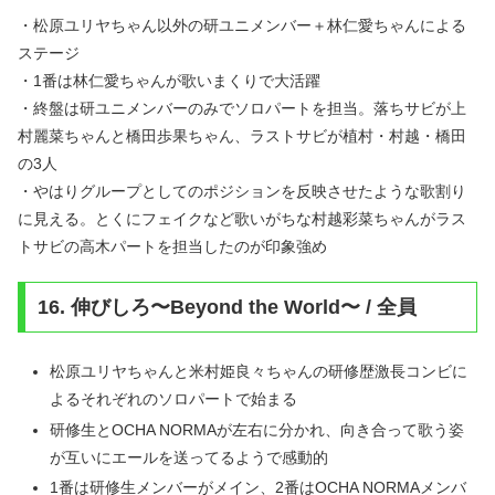
・松原ユリヤちゃん以外の研ユニメンバー＋林仁愛ちゃんによる
ステージ
・1番は林仁愛ちゃんが歌いまくりで大活躍
・終盤は研ユニメンバーのみでソロパートを担当。落ちサビが上
村麗菜ちゃんと橋田歩果ちゃん、ラストサビが植村・村越・橋田
の3人
・やはりグループとしてのポジションを反映させたような歌割り
に見える。とくにフェイクなど歌いがちな村越彩菜ちゃんがラス
トサビの高木パートを担当したのが印象強め
16. 伸びしろ〜Beyond the World〜 / 全員
松原ユリヤちゃんと米村姫良々ちゃんの研修歴激長コンビに
よるそれぞれのソロパートで始まる
研修生とOCHA NORMAが左右に分かれ、向き合って歌う姿
が互いにエールを送ってるようで感動的
1番は研修生メンバーがメイン、2番はOCHA NORMAメンバ