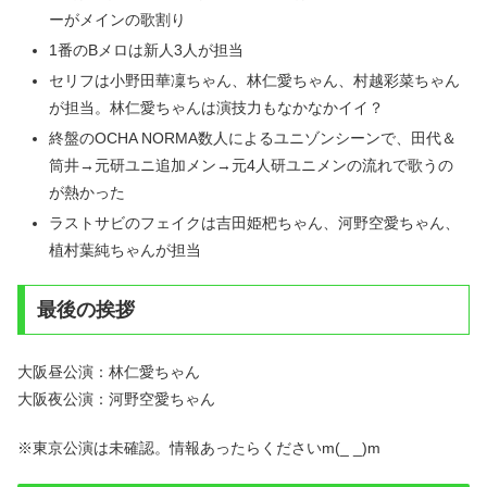
ーがメインの歌割り
1番のBメロは新人3人が担当
セリフは小野田華凜ちゃん、林仁愛ちゃん、村越彩菜ちゃん
が担当。林仁愛ちゃんは演技力もなかなかイイ？
終盤のOCHA NORMA数人によるユニゾンシーンで、田代＆
筒井→元研ユニ追加メン→元4人研ユニメンの流れで歌うの
が熱かった
ラストサビのフェイクは吉田姫杷ちゃん、河野空愛ちゃん、
植村葉純ちゃんが担当
最後の挨拶
大阪昼公演：林仁愛ちゃん
大阪夜公演：河野空愛ちゃん
※東京公演は未確認。情報あったらくださいm(_ _)m