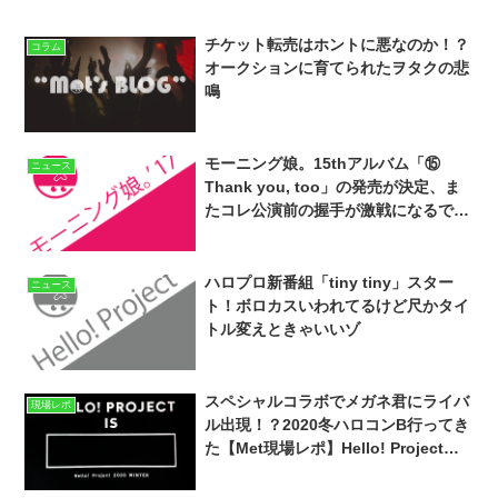
チケット転売はホントに悪なのか！？
コラム
オークションに育てられたヲタクの悲
鳴
モーニング娘。15thアルバム「⑮
ニュース
Thank you, too」の発売が決定、ま
たコレ公演前の握手が激戦になるで
ぇ。
ハロプロ新番組「tiny tiny」スター
ニュース
ト！ボロカスいわれてるけど尺かタイ
トル変えときゃいいゾ
スペシャルコラボでメガネ君にライバ
現場レポ
ル出現！？2020冬ハロコンB行ってき
た【Met現場レポ】Hello! Project
2020 Winter HELLO! PROJECT IS
[ ] ～side B～ ‘20.1.3