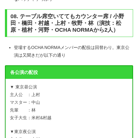
08. テーブル席空いててもカウンター席 / 小野
田・橋田・村越・上村・牧野・林（演技：松
原・植村・河野・OCHA NORMAから2人）
登場するOCHA NORMAメンバーの配役は回替わり。東京公
演は又聞きだが以下の通り
各公演の配役
▼ 東京昼公演
主人公 ：上村
マスター：中山
先輩 ：林
女子大生：米村&村越
▼東京夜公演