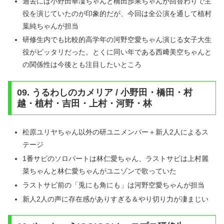
過去には小野田華凜ちゃんと橋田歩果ちゃんが回替わりで主
役を演じていたのが印象的だが、今回は全公演を通して植村
葉純ちゃんが担当
研修生内でも比較的高学年の河野空愛ちゃん演じる女子大生
役がピッタリだった。とくに同い年である西﨑美空ちゃんと
の関係性は今後とも注目したいところ
09. うるわしのカメリア / 小野田・橋田・村
越・植村・吉田・上村・河野・林
松原ユリヤちゃん以外の研ユニメンバー＋新人2人によるス
テージ
1番サビのソロパートは林仁愛ちゃん、ラストサビは上村麗
菜ちゃんと林仁愛ちゃんがユニゾンで歌っていた
ラストサビ前の「兎にも角にも」は河野空愛ちゃんが担当
新人2人の声に存在感がありすぎる＆やり切り力が凄まじい