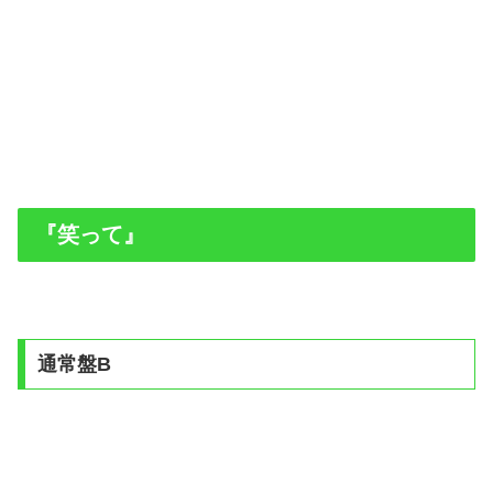
『笑って』
通常盤B