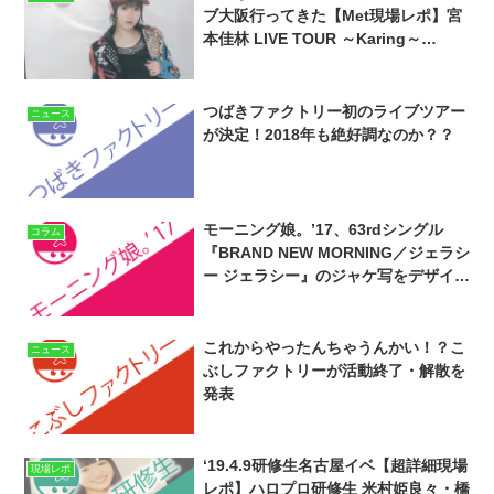
ブ大阪行ってきた【Met現場レポ】宮
本佳林 LIVE TOUR ～Karing～
‘19.10.23 Zepp Namba
つばきファクトリー初のライブツアー
ニュース
が決定！2018年も絶好調なのか？？
モーニング娘。’17、63rdシングル
コラム
『BRAND NEW MORNING／ジェラシ
ー ジェラシー』のジャケ写をデザイン
的考察してみた。
これからやったんちゃうんかい！？こ
ニュース
ぶしファクトリーが活動終了・解散を
発表
‘19.4.9研修生名古屋イベ【超詳細現場
現場レポ
レポ】ハロプロ研修生 米村姫良々・橋