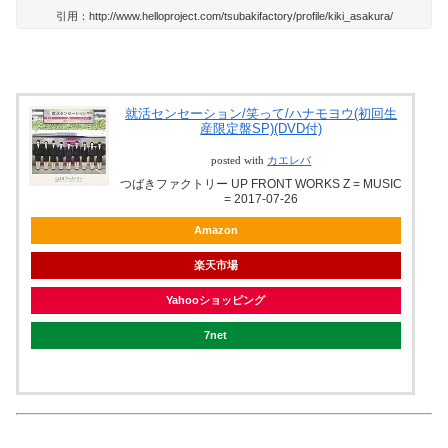
引用：http://www.helloproject.com/tsubakifactory/profile/kiki_asakura/
就活センセーション/笑って/ハナモヨウ(初回生
産限定盤SP)(DVD付)
posted with
カエレバ
つばきファクトリー UP FRONT WORKS Z = MUSIC
= 2017-07-26
Amazon
楽天市場
Yahooショッピング
7net