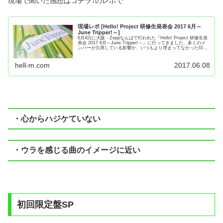
現場で聞いた感想はコチラ↓のレポで
現場レポ [Hello! Project 研修生発表会 2017 6月～
June Tripper!～]
6月4日に大阪・Zeppなんばで行われた『Hello! Project 研修生発
表会 2017 6月～June Tripper!～』に行ってきました。多くのメ
ンバーが欠席している影響か、いつもより埋まってなかった印象
です。それでもバッチリ観...
hell-m.com
2017.06.08
・心からハジケていない
・ウラを感じる曲のイメージに近い
初回限定盤SP