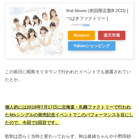
first bloom (初回限定盤B 2CD) [
つばきファクトリー ]
created by
Rinker
Amazon
楽天市場
Yahooショッピング
この前日に昭島モリタウンで行われたイベントでも披露されてい
たとか。
個人的には2018年7月17日に北海道・札幌ファクトリーで行われ
た4thシングルの発売記念イベントでこのパフォーマンスを目にし
たので、今回で2回目です。
歌割は恐らく当時と変わっておらず、秋山眞緒ちゃんや小野田紗