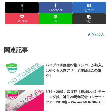
X
Facebook
はてブ
Pocket
LINE
コピー
Metくん
関連記事
ハロプロ研修生27期メンバーが加入、
ニュース
はやくも人気アリ！？注目はこの娘
や！
6/19・20娘。武道館【現場レポ】モー
現場レポ
ニング娘。誕生20周年記念コンサート
ツアー2018春～We are MORNING
MUSUME。ファイナル・尾形春水卒