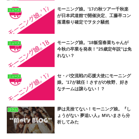
業スペシャル
モーニング娘。’17の秋ツアー千秋楽
ニュース
が日本武道館で開催決定、工藤卒コン
落選祭り確定でヲタク騒然
モーニング娘。’18飯窪春菜ちゃんが
ニュース
今秋の卒業を発表！”25歳定年説”は免
れない？
セ・パ交流戦の応援大使にモーニング
ニュース
娘。’17が就任！さすがの牧野、好き
なチームは譲らない！？
夢は見捨てない！モーニング娘。『し
コラム
ょうがない 夢追い人』MVいまさら分
析してみた