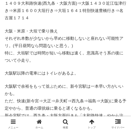
１４０９大和路快速(西九条・大阪方面)⇒大阪１４３０近江塩津行
き⇒米原１６００大垣行き⇒大垣１６４１特別快速豊橋行き⇒名
古屋１７１４
大阪・米原・大垣で乗り換え
それぞれ本数が少ないから早めに移動しないと座れない可能性ア
リ。(平日昼間なら問題ないと思う。)
特に、大垣駅では時間が短いら移動は速く。意識高そう系の後に
ついて小走り。
大阪駅以降の電車にはトイレがあるよ。
大阪駅で余裕をもって並ぶために、新今宮駅は一本早い方がいい
かも。
ただ、快速(新今宮⇒大正⇒弁天町⇒西九条⇒福島⇒大阪)に乗る予
定やから、普通の環状線に乗ると遅くなるかも。
新今宮駅では、西九条・大阪方面行きも「大和路快速」やから注
意しいや。
メニュー
ホーム
検索
トップ
サイドバー