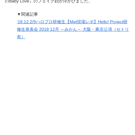
のBaby Love』のフェイク顔が浮かびました。
▼関連記事
‘18.12.2/9ハロプロ研修生【Met現場レポ】Hello! Project研
修生発表会 2018 12月 ～みかん～ 大阪・東京公演（セトリ
有）