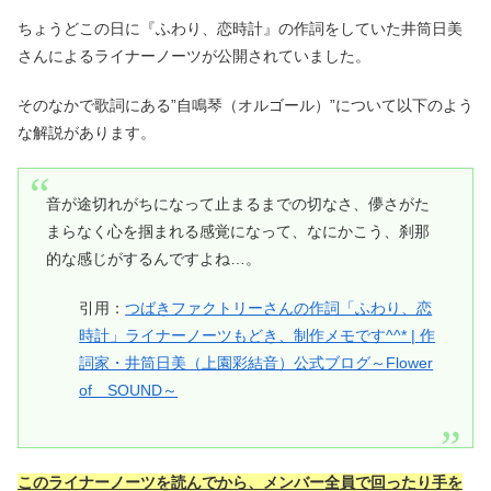
ちょうどこの日に『ふわり、恋時計』の作詞をしていた井筒日美
さんによるライナーノーツが公開されていました。
そのなかで歌詞にある”自鳴琴（オルゴール）”について以下のよう
な解説があります。
音が途切れがちになって止まるまでの切なさ、儚さがた
まらなく心を掴まれる感覚になって、なにかこう、刹那
的な感じがするんですよね…。
引用：
つばきファクトリーさんの作詞「ふわり、恋
時計」ライナーノーツもどき、制作メモです^^* | 作
詞家・井筒日美（上園彩結音）公式ブログ～Flower
of SOUND～
このライナーノーツを読んでから、メンバー全員で回ったり手を