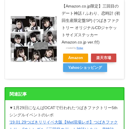
【Amazon.co.jp限定】三回目の
デート神話 / ふわり、恋時計 (初
回生産限定盤SP) (つばきファク
トリー オリジナルCDジャケッ
トサイズステッカー
Amazon.co.jp ver.付)
created by
Rinker
Amazon
楽天市場
Yahooショッピング
関連記事
▼1月29日になんばOCATで行われたつばきファクトリー5th
シングルイベントのレポ
‘19.01.29つばきリリイベ大阪【Met現場レポ】つばきファク