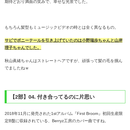
期待どおり満面の笑みで、幸せな光景でした。
もちろん髪型もミュージックビデオの時とは全く異なるもの。
サビでポニーテールを引き上げていたのは小野瑞歩ちゃんと山岸
理子ちゃんでした。
秋山眞緒ちゃんはストレートヘアですが、頑張って髪の毛を掴ん
でましたねｗ
【2部】04. 付き合ってるのに片思い
2018年11月に発売された1stアルバム『First Broom』初回生産限
定B盤に収録されている、Berryz工房のカバー曲ですね。