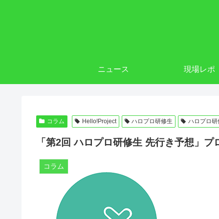
ニュース
現場レポ
コラム
Hello!Project
ハロプロ研修生
ハロプロ研
「第2回 ハロプロ研修生 先行き予想」プ
コラム