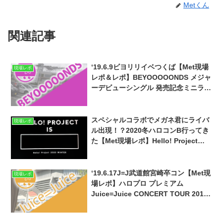
Metくん
関連記事
‘19.6.9ビヨリリイベつくば【Met現場
現場レポ
レポ＆レポ】BEYOOOOONDS メジャ
ーデビューシングル 発売記念ミニライ
ブ&握手会 in イオンモールつくば
スペシャルコラボでメガネ君にライバ
現場レポ
ル出現！？2020冬ハロコンB行ってき
た【Met現場レポ】Hello! Project
2020 Winter HELLO! PROJECT IS
[ ] ～side B～ ‘20.1.3
‘19.6.17J=J武道館宮崎卒コン【Met現
現場レポ
場レポ】ハロプロ プレミアム
Juice=Juice CONCERT TOUR 2019
～JuiceFull!!!!!!!～ FINAL 宮崎由加
卒業スペシャルin日本武道館