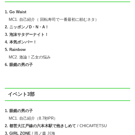
1. Go Waist
MC1. 自己紹介（ 回転寿司で一番最初に頼むネタ）
2. ニッポンノD・N・A！
3. 泡沫サタデーナイト！
4. 本気ボンバー！
5. Rainbow
MC2. 激論！乙女の悩み
6. 眼鏡の男の子
イベント3部
1. 眼鏡の男の子
MC1. 自己紹介（8.7秒PR）
2. 都営大江戸線の六本木駅で抱きしめて
/ CHICA#TETSU
3. GIRL ZONE
/ 雨ノ森 川海