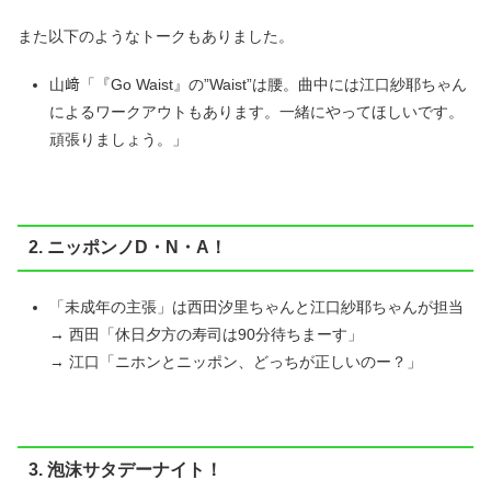
また以下のようなトークもありました。
山﨑「『Go Waist』の”Waist”は腰。曲中には江口紗耶ちゃん
によるワークアウトもあります。一緒にやってほしいです。
頑張りましょう。」
2. ニッポンノD・N・A！
「未成年の主張」は西田汐里ちゃんと江口紗耶ちゃんが担当
→ 西田「休日夕方の寿司は90分待ちまーす」
→ 江口「ニホンとニッポン、どっちが正しいのー？」
3. 泡沫サタデーナイト！