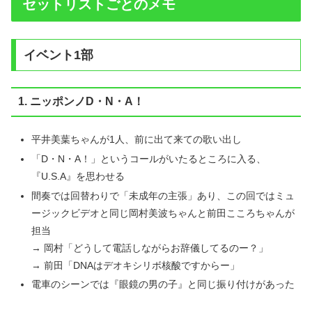
セットリストごとのメモ
イベント1部
1. ニッポンノD・N・A！
平井美葉ちゃんが1人、前に出て来ての歌い出し
「D・N・A！」というコールがいたるところに入る、
『U.S.A』を思わせる
間奏では回替わりで「未成年の主張」あり、この回ではミュ
ージックビデオと同じ岡村美波ちゃんと前田こころちゃんが
担当
→ 岡村「どうして電話しながらお辞儀してるのー？」
→ 前田「DNAはデオキシリボ核酸ですからー」
電車のシーンでは『眼鏡の男の子』と同じ振り付けがあった