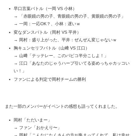
早口言葉バトル（一岡 VS 小林）
→ 「赤眼鏡の男の子、青眼鏡の男の子、黄眼鏡の男の子」
→ 一岡：一応OK？、小林：遅いｗ
変なダンスバトル（岡村 VS 平井）
→ 岡村：盛り上がった、平井：ぜんぜん変じゃないｗ
胸キュンセリフバトル（山﨑 VS 江口）
→ 山﨑「テッテレー、このパピコ半分こしよ！」
→ 江口「あなたのじゃうハープ引いてる姿めっちゃカッコい
い！」
ファンによる判定で岡村チームの勝利
また一部のメンバーがイベントの感想も語ってくれました。
岡村「ただいまー」
→ ファン「おかえり〜」
→ 岡村「こんなにたくさんの方が集まってくれて、私は幸せ