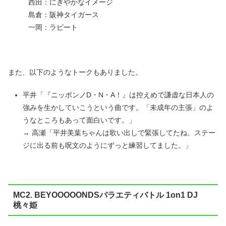
西田：にぎやかなイメージ
島倉：阪神タイガース
一岡：ラピート
また、以下のようなトークもありました。
平井「『ニッポンノD・N・A！』は控えめで謙虚な日本人の
強みを生かしていこうという曲です。「未成年の主張」のよ
うなところもあって面白いです。」
→ 高瀬「平井美葉ちゃんは歌い出しで緊張してたね。ステー
ジに出る前も呪文のようにずっと練習してました。」
MC2. BEYOOOOONDSバラエティバトル 1on1 DJ
桃々姫