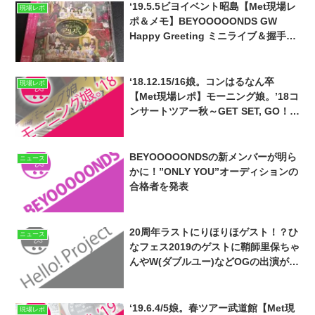
‘19.5.5ビヨイベント昭島【Met現場レ
現場レポ
ポ＆メモ】BEYOOOOONDS GW
Happy Greeting ミニライブ＆握手会
イベント inモリタウン
‘18.12.15/16娘。コンはるなん卒
現場レポ
【Met現場レポ】モーニング娘。’18コ
ンサートツアー秋～GET SET, GO！～
ファイナル 飯窪春菜卒業スペシャル
武道館（セトリ有）
BEYOOOOONDSの新メンバーが明ら
ニュース
かに！”ONLY YOU”オーディションの
合格者を発表
20周年ラストにりほりほゲスト！？ひ
ニュース
なフェス2019のゲストに鞘師里保ちゃ
んやW(ダブルユー)などOGの出演が決
定
‘19.6.4/5娘。春ツアー武道館【Met現
現場レポ