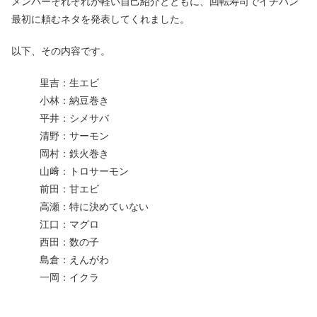
メンバーそれぞれが軽い自己紹介とともに、回転寿司でイチバン
最初に頼むネタを発表してくれました。
以下、その内容です。
里吉：生エビ
小林：納豆巻き
平井：シメサバ
清野：サーモン
岡村：鉄火巻き
山﨑：トロサーモン
前田：甘エビ
高瀬：特に決めていない
江口：マグロ
西田：数の子
島倉：えんがわ
一岡：イクラ