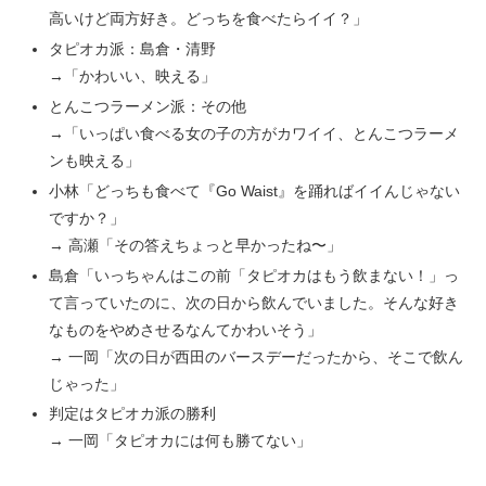
高いけど両方好き。どっちを食べたらイイ？」
タピオカ派：島倉・清野
→「かわいい、映える」
とんこつラーメン派：その他
→「いっぱい食べる女の子の方がカワイイ、とんこつラーメ
ンも映える」
小林「どっちも食べて『Go Waist』を踊ればイイんじゃない
ですか？」
→ 高瀬「その答えちょっと早かったね〜」
島倉「いっちゃんはこの前「タピオカはもう飲まない！」っ
て言っていたのに、次の日から飲んでいました。そんな好き
なものをやめさせるなんてかわいそう」
→ 一岡「次の日が西田のバースデーだったから、そこで飲ん
じゃった」
判定はタピオカ派の勝利
→ 一岡「タピオカには何も勝てない」