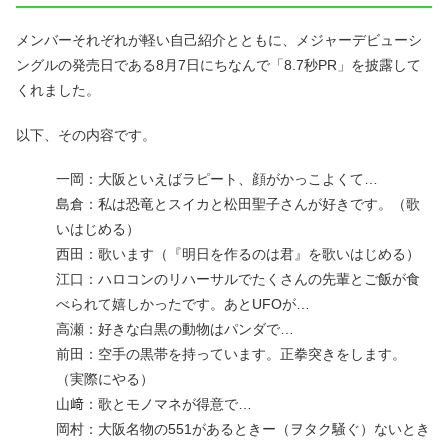
メンバーそれぞれが軽い自己紹介とともに、メジャーデビューシ
ングルの発売日である8月7日にちなんで「8.7秒PR」を披露して
くれました。
以下、その内容です。
一岡：大阪といえばラピート、顔がかっこよくて…
島倉：私は恐竜とスイカと松田聖子さんが好きです。（歌
いはじめる）
西田：歌います（『明日を作るのは君』を歌いはじめる）
江口：ハロコンのリハーサルでたくさんの先輩とご飯が食
べられて嬉しかったです。あとUFOが…
高瀬：好きな白黒の動物はパンダで…
前田：空手の黒帯を持っています。正拳突きをします。
（実際にやる）
山﨑：歌とモノマネが得意で…
岡村：大阪名物の551があるときー（ヲタク騒ぐ）ないとき