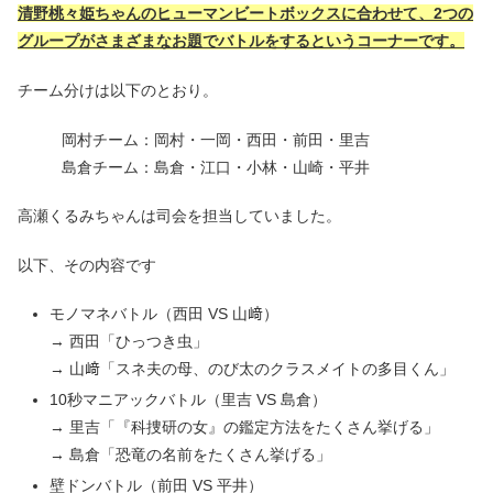
清野桃々姫ちゃんのヒューマンビートボックスに合わせて、2つの
グループがさまざまなお題でバトルをするというコーナーです。
チーム分けは以下のとおり。
岡村チーム：岡村・一岡・西田・前田・里吉
島倉チーム：島倉・江口・小林・山崎・平井
高瀬くるみちゃんは司会を担当していました。
以下、その内容です
モノマネバトル（西田 VS 山﨑）
→ 西田「ひっつき虫」
→ 山﨑「スネ夫の母、のび太のクラスメイトの多目くん」
10秒マニアックバトル（里吉 VS 島倉）
→ 里吉「『科捜研の女』の鑑定方法をたくさん挙げる」
→ 島倉「恐竜の名前をたくさん挙げる」
壁ドンバトル（前田 VS 平井）