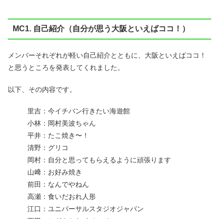
MC1. 自己紹介（自分が思う大阪といえばココ！）
メンバーそれぞれが軽い自己紹介とともに、大阪といえばココ！
と思うところを発表してくれました。
以下、その内容です。
里吉：今イチバン行きたい海遊館
小林：岡村美波ちゃん
平井：たこ焼き〜！
清野：グリコ
岡村：自分と思ってもらえるように頑張ります
山﨑：お好み焼き
前田：なんでやねん
高瀬：食いだおれ人形
江口：ユニバーサルスタジオジャパン