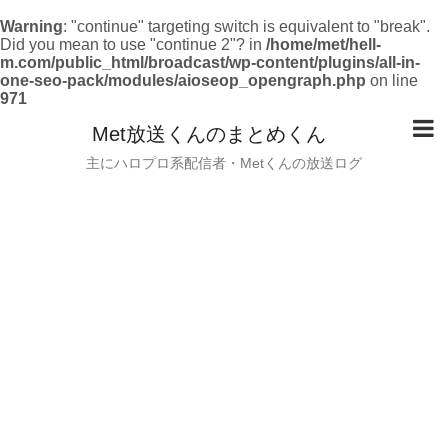
Warning
: "continue" targeting switch is equivalent to "break".
Did you mean to use "continue 2"? in
/home/met/hell-
m.com/public_html/broadcast/wp-content/plugins/all-in-
one-seo-pack/modules/aioseop_opengraph.php
on line
971
Met放送くんのまとめくん
主にハロプロ系配信者・Metくんの放送ログ