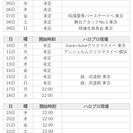
05日
水
未定
06日
木
未定
07日
金
未定
稲場愛香バースデーイベ 東京
08日
土
未定
舞台アタックNo.1 東京
09日
日
未定
研修生発表会 東京
日
曜
開始時刻
ハロプロ現場
10日
月
未定
Juice=Juiceクリスマスイベ 東京
11日
火
未定
アンジュルムクリスマスイベ 横浜
12日
水
未定
13日
木
未定
14日
金
未定
15日
土
未定
娘。武道館 東京
16日
日
未定
娘。武道館 東京
17日
月
22:00
18日
火
22:00
日
曜
開始時刻
ハロプロ現場
19日
水
22:00
20日
木
22:00
21日
金
22:00
22日
土
22:00