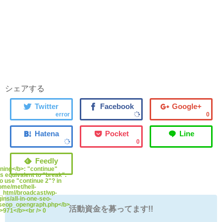
シェアする
error
0
0
ning</b>: "continue"
is equivalent to "break".
o use "continue 2"? in
ome/met/hell-
_html/broadcast/wp-
ins/all-in-one-seo-
seop_opengraph.php</b>
活動資金を募ってます!!
b>971</b><br /> 0