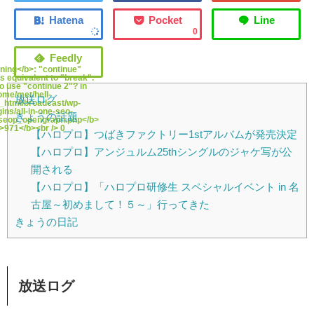
0
ning</b>: "continue"
is equivalent to "break".
o use "continue 2"? in
ome/met/hell-
放送ログ
_html/broadcast/wp-
ins/all-in-one-seo-
きょうの話題
seop_opengraph.php</b>
b>971</b><br /> 0
【ハロプロ】つばきファクトリー1stアルバムが発売決定
【ハロプロ】アンジュルム25thシングルのジャケ写が公
開される
【ハロプロ】「ハロプロ研修生 スペシャルイベント in 名
古屋～初めまして！５～」行ってきた
きょうの日記
放送ログ