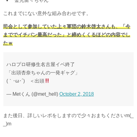
金光留々ちゃん
これまでにない意外な組み合わせです。
司会として参加していた上々軍団の鈴木啓太さんも、「今
まででイチバン最高だった」と締めくくるほどの内容でし
たｗ
ハロプロ研修生名古屋イベ終了
「出頭杏奈ちゃんの一発ギャグ」
(｀･ω･´)ゞ＜出頭
— Metくん (@met_hell)
October 2, 2018
また後日、詳しいレポをしますので少々おまちくださいm(_
_)m