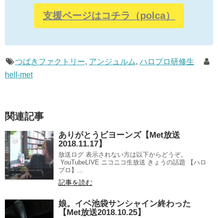
支援ページはコチラ（polca）
つばきファクトリー
,
アンジュルム
,
ハロプロ研修生
hell-met
関連記事
ありがとうビヨーンズ【Met放送
2018.11.17】
放送ログ 表示されない方は以下からどうぞ。
YouTubeLIVE ニコニコ生放送 きょうの話題 【ハロ
プロ】...
記事を読む
娘。イベ池袋サンシャイン終わった
【Met放送2018.10.25】