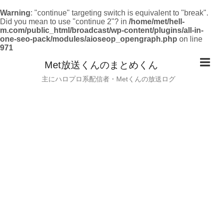
Warning
: "continue" targeting switch is equivalent to "break".
Did you mean to use "continue 2"? in
/home/met/hell-
m.com/public_html/broadcast/wp-content/plugins/all-in-
one-seo-pack/modules/aioseop_opengraph.php
on line
971
Met放送くんのまとめくん
主にハロプロ系配信者・Metくんの放送ログ