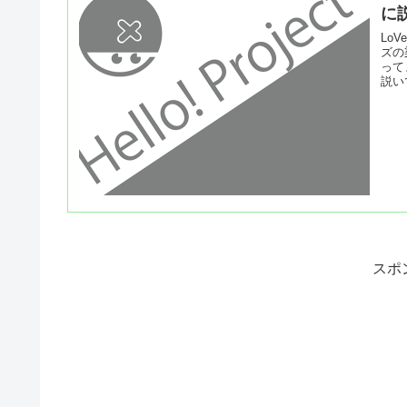
に
Lo
ズの
って
説い
スポ