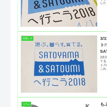
した
3
現場レポ
ト!
SA
3月
てる
ェス
これ
も
コラム