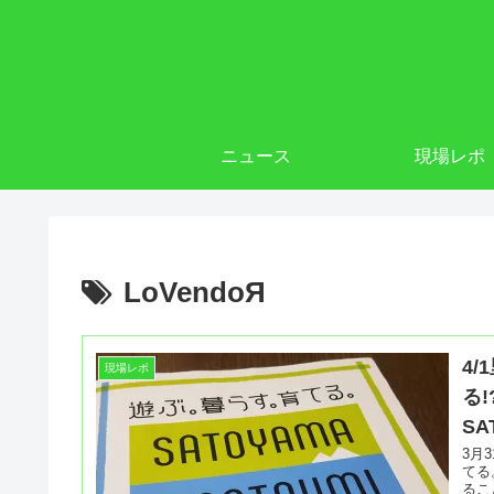
ニュース
現場レポ
LoVendoЯ
4
現場レポ
る!
SA
3月
てる
るこ